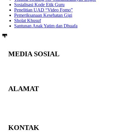
Sosialisasi Kode Etik Guru
Penelitian UAD “Video Fomo”
Pemeriksanaan Kesehatan Gigi
Sholat Khusuf
Santunan Anak Yatim dan Dhuafa
MEDIA SOSIAL
ALAMAT
Jl. Berbah-Krikilan No.20, Krikilan, Tegaltirto, Kec. Berbah,
Kabupaten Sleman, Daerah Istimewa Yogyakarta 55573
KONTAK