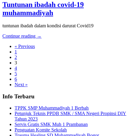
Tuntunan ibadah covid-19
muhammadiyah
tuntunan ibadah dalam kondisi darurat Covid19
Continue reading →
« Previous
1
2
3
4
5
6
Next »
Info Terbaru
TPPK SMP Muhammadiyah 1 Berbah
Petunjuk Teknis PPDB SMK / SMA Negeri Propinsi DIY
Tahun 2023
Servis Gratis SMK Muh 1 Prambanan
Penguatan Komite Sekolah
Trauma Healing SD Muhammadiyah Bogor