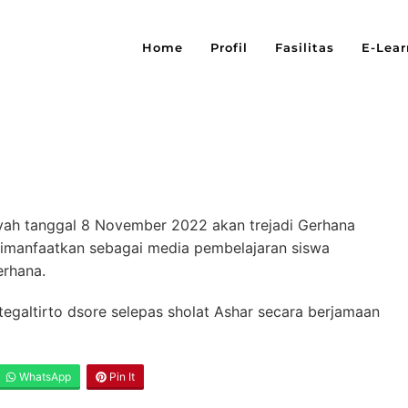
Home
Profil
Fasilitas
E-Lear
ah tanggal 8 November 2022 akan trejadi Gerhana
dimanfaatkan sebagai media pembelajaran siswa
erhana.
 tegaltirto dsore selepas sholat Ashar secara berjamaan
WhatsApp
Pin It