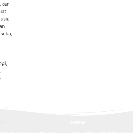
ukan
uat
usia
an
 suka,
gi,
.
e
MAT
KONTAK