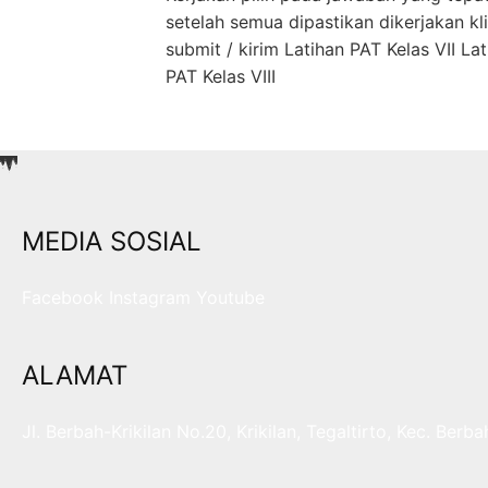
setelah semua dipastikan dikerjakan kl
submit / kirim Latihan PAT Kelas VII La
PAT Kelas VIII
MEDIA SOSIAL
Facebook
Instagram
Youtube
ALAMAT
Jl. Berbah-Krikilan No.20, Krikilan, Tegaltirto, Kec. B