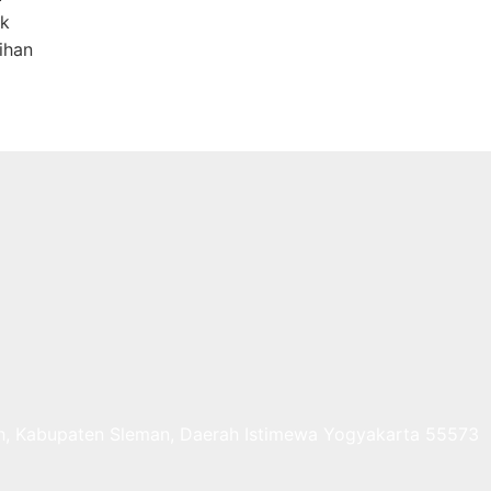
ik
tihan
erbah, Kabupaten Sleman, Daerah Istimewa Yogyakarta 55573