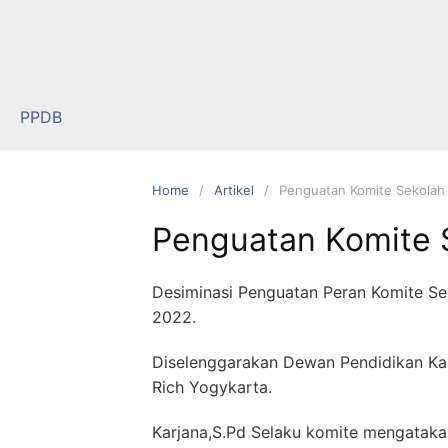
Skip
to
content
PPDB
Home
Artikel
Penguatan Komite Sekolah
Penguatan Komite 
Desiminasi Penguatan Peran Komite S
2022.
Diselenggarakan Dewan Pendidikan Ka
Rich Yogykarta.
Karjana,S.Pd Selaku komite mengatakan