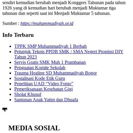
sendiri kemudian berubah menjadi Konggres Tahunan pada tahun
1926 yang di kemudian hari berubah menjadi Muktamar tiga
tahunan dan seperti saat ini Menjadi Muktamar 5 tahunan.
Sumber :
https://muhammadiyah.or.id
Info Terbaru
TPPK SMP Muhammadiyah 1 Berbah
Petunjuk Teknis PPDB SMK / SMA Negeri Propinsi DIY
Tahun 2023
Servis Gratis SMK Muh 1 Prambanan
Penguatan Komite Sekolah
Trauma Healing SD Muhammadiyah Bogor
Sosialisasi Kode Etik Guru
Penelitian UAD “Video Fomo”
Pemeriksanaan Kesehatan Gigi
Sholat Khusuf
Santunan Anak Yatim dan Dhuafa
MEDIA SOSIAL