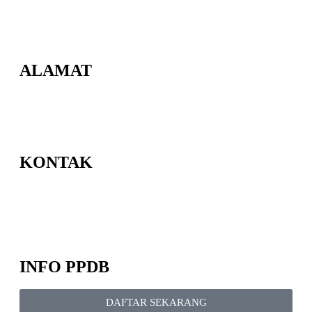
ALAMAT
Jl. Berbah-Krikilan No.20, Krikilan, Tegaltirto, Kec. Berbah,
Kabupaten Sleman, Daerah Istimewa Yogyakarta 55573
KONTAK
Email : admin@smpmuhberbah.sch.id
Telp : 0811-2646-365
PPDB : 0811-2646-365
INFO PPDB
DAFTAR SEKARANG