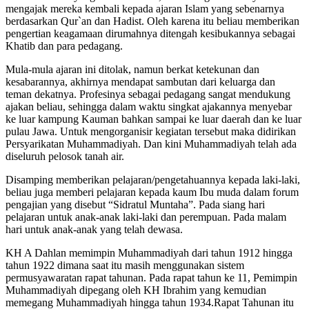
mengajak mereka kembali kepada ajaran Islam yang sebenarnya
berdasarkan Qur`an dan Hadist. Oleh karena itu beliau memberikan
pengertian keagamaan dirumahnya ditengah kesibukannya sebagai
Khatib dan para pedagang.
Mula-mula ajaran ini ditolak, namun berkat ketekunan dan
kesabarannya, akhirnya mendapat sambutan dari keluarga dan
teman dekatnya. Profesinya sebagai pedagang sangat mendukung
ajakan beliau, sehingga dalam waktu singkat ajakannya menyebar
ke luar kampung Kauman bahkan sampai ke luar daerah dan ke luar
pulau Jawa. Untuk mengorganisir kegiatan tersebut maka didirikan
Persyarikatan Muhammadiyah. Dan kini Muhammadiyah telah ada
diseluruh pelosok tanah air.
Disamping memberikan pelajaran/pengetahuannya kepada laki-laki,
beliau juga memberi pelajaran kepada kaum Ibu muda dalam forum
pengajian yang disebut “Sidratul Muntaha”. Pada siang hari
pelajaran untuk anak-anak laki-laki dan perempuan. Pada malam
hari untuk anak-anak yang telah dewasa.
KH A Dahlan memimpin Muhammadiyah dari tahun 1912 hingga
tahun 1922 dimana saat itu masih menggunakan sistem
permusyawaratan rapat tahunan. Pada rapat tahun ke 11, Pemimpin
Muhammadiyah dipegang oleh KH Ibrahim yang kemudian
memegang Muhammadiyah hingga tahun 1934.Rapat Tahunan itu