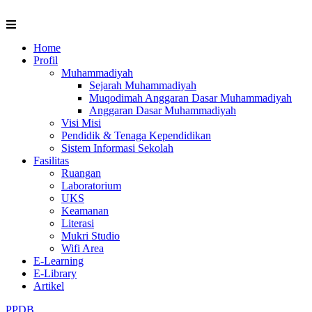
Skip
to
content
Home
Profil
Muhammadiyah
Sejarah Muhammadiyah
Muqodimah Anggaran Dasar Muhammadiyah
Anggaran Dasar Muhammadiyah
Visi Misi
Pendidik & Tenaga Kependidikan
Sistem Informasi Sekolah
Fasilitas
Ruangan
Laboratorium
UKS
Keamanan
Literasi
Mukri Studio
Wifi Area
E-Learning
E-Library
Artikel
PPDB