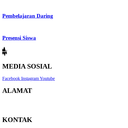
Pembelajaran Daring
Presensi Siswa
MEDIA SOSIAL
Facebook
Instagram
Youtube
ALAMAT
Jl. Berbah-Krikilan No.20, Krikilan, Tegaltirto, Kec. Berbah,
Kabupaten Sleman, Daerah Istimewa Yogyakarta 55573
KONTAK