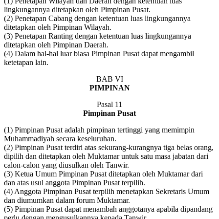
(1) Penetapan Wilayah dan Daerah dengan ketentuan luas
lingkungannya ditetapkan oleh Pimpinan Pusat.
(2) Penetapan Cabang dengan ketentuan luas lingkungannya
ditetapkan oleh Pimpinan Wilayah.
(3) Penetapan Ranting dengan ketentuan luas lingkungannya
ditetapkan oleh Pimpinan Daerah.
(4) Dalam hal-hal luar biasa Pimpinan Pusat dapat mengambil
ketetapan lain.
BAB VI
PIMPINAN
Pasal 11
Pimpinan Pusat
(1) Pimpinan Pusat adalah pimpinan tertinggi yang memimpin
Muhammadiyah secara keseluruhan.
(2) Pimpinan Pusat terdiri atas sekurang-kurangnya tiga belas orang,
dipilih dan ditetapkan oleh Muktamar untuk satu masa jabatan dari
calon-calon yang diusulkan oleh Tanwir.
(3) Ketua Umum Pimpinan Pusat ditetapkan oleh Muktamar dari
dan atas usul anggota Pimpinan Pusat terpilih.
(4) Anggota Pimpinan Pusat terpilih menetapkan Sekretaris Umum
dan diumumkan dalam forum Muktamar.
(5) Pimpinan Pusat dapat menambah anggotanya apabila dipandang
perlu dengan mengusulkannya kepada Tanwir.