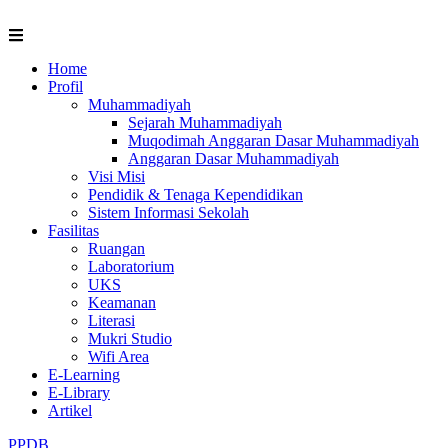
Skip
to
content
Home
Profil
Muhammadiyah
Sejarah Muhammadiyah
Muqodimah Anggaran Dasar Muhammadiyah
Anggaran Dasar Muhammadiyah
Visi Misi
Pendidik & Tenaga Kependidikan
Sistem Informasi Sekolah
Fasilitas
Ruangan
Laboratorium
UKS
Keamanan
Literasi
Mukri Studio
Wifi Area
E-Learning
E-Library
Artikel
PPDB