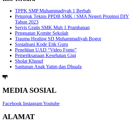
TPPK SMP Muhammadiyah 1 Berbah
Petunjuk Teknis PPDB SMK / SMA Negeri Propinsi DIY
Tahun 2023
Servis Gratis SMK Muh 1 Prambanan
Penguatan Komite Sekolah
Trauma Healing SD Muhammadiyah Bogor
Sosialisasi Kode Etik Guru
Penelitian UAD “Video Fomo”
Pemeriksanaan Kesehatan Gigi
Sholat Khusuf
Santunan Anak Yatim dan Dhuafa
MEDIA SOSIAL
Facebook
Instagram
Youtube
ALAMAT
Jl. Berbah-Krikilan No.20, Krikilan, Tegaltirto, Kec. Berbah,
Kabupaten Sleman, Daerah Istimewa Yogyakarta 55573