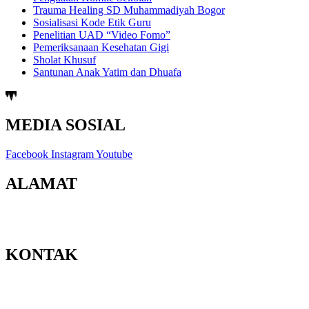
Trauma Healing SD Muhammadiyah Bogor
Sosialisasi Kode Etik Guru
Penelitian UAD “Video Fomo”
Pemeriksanaan Kesehatan Gigi
Sholat Khusuf
Santunan Anak Yatim dan Dhuafa
MEDIA SOSIAL
Facebook
Instagram
Youtube
ALAMAT
Jl. Berbah-Krikilan No.20, Krikilan, Tegaltirto, Kec. Berbah,
Kabupaten Sleman, Daerah Istimewa Yogyakarta 55573
KONTAK
Email : admin@smpmuhberbah.sch.id
Telp : 0811-2646-365
PPDB : 0811-2646-365