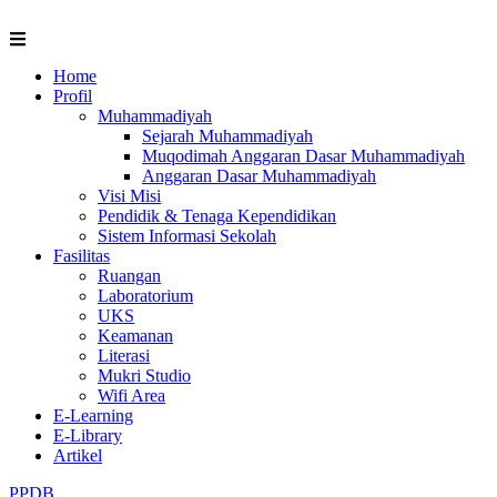
Skip
to
content
Home
Profil
Muhammadiyah
Sejarah Muhammadiyah
Muqodimah Anggaran Dasar Muhammadiyah
Anggaran Dasar Muhammadiyah
Visi Misi
Pendidik & Tenaga Kependidikan
Sistem Informasi Sekolah
Fasilitas
Ruangan
Laboratorium
UKS
Keamanan
Literasi
Mukri Studio
Wifi Area
E-Learning
E-Library
Artikel
PPDB