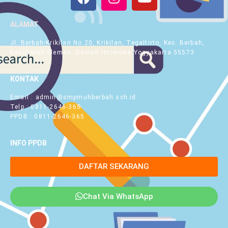
ALAMAT
Jl. Berbah-Krikilan No.20, Krikilan, Tegaltirto, Kec. Berbah,
Kabupaten Sleman, Daerah Istimewa Yogyakarta 55573
KONTAK
Email : admin@smpmuhberbah.sch.id
Telp : 0811-2646-365
PPDB : 0811-2646-365
INFO PPDB
DAFTAR SEKARANG
Chat Via WhatsApp