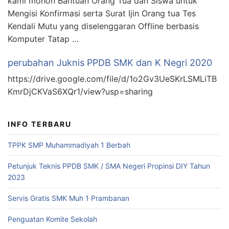
kami mohon Bantuan Orang Tua dan Siswa untuk
Mengisi Konfirmasi serta Surat Ijin Orang tua Tes
Kendali Mutu yang diselenggaran Offline berbasis
Komputer Tatap …
perubahan Juknis PPDB SMK dan K Negri 2020
https://drive.google.com/file/d/1o2Gv3UeSKrLSMLiTB
KmrDjCKVaS6XQr1/view?usp=sharing
INFO TERBARU
TPPK SMP Muhammadiyah 1 Berbah
Petunjuk Teknis PPDB SMK / SMA Negeri Propinsi DIY Tahun
2023
Servis Gratis SMK Muh 1 Prambanan
Penguatan Komite Sekolah