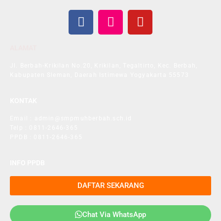
ALAMAT
Jl. Berbah-Krikilan No.20, Krikilan, Tegaltirto, Kec. Berbah,
Kabupaten Sleman, Daerah Istimewa Yogyakarta 55573
KONTAK
Email : admin@smpmuhberbah.sch.id
Telp : 0811-2646-365
PPDB : 0811-2646-365
INFO PPDB
DAFTAR SEKARANG
Chat Via WhatsApp