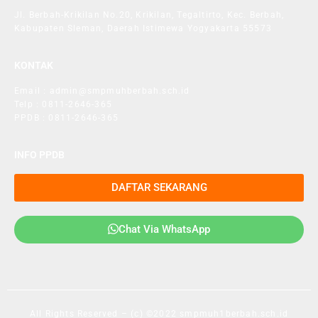
Jl. Berbah-Krikilan No.20, Krikilan, Tegaltirto, Kec. Berbah,
Kabupaten Sleman, Daerah Istimewa Yogyakarta 55573
KONTAK
Email : admin@smpmuhberbah.sch.id
Telp : 0811-2646-365
PPDB : 0811-2646-365
INFO PPDB
DAFTAR SEKARANG
Chat Via WhatsApp
All Rights Reserved – (c) ©2022 smpmuh1berbah.sch.id