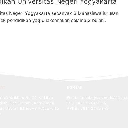
ikan Universitas Negeri Yogyakarta
itas Negeri Yogyakarta sebanyak 6 Mahasiswa jurusan
ktek pendidikan yag dilaksanakan selama 3 bulan .
MAT
KONTAK
erbah-Krikilan No.20, Krikilan,
Email : admin@smpmuhberbah.s
tirto, Kec. Berbah, Kabupaten
Telp : 0811-2646-365
n, Daerah Istimewa Yogyakarta
PPDB : 0811-2646-365
3