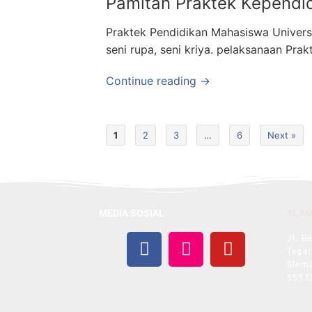
Pamitan Praktek Kependid
Praktek Pendidikan Mahasiswa Univers
seni rupa, seni kriya. pelaksanaan Pra
Continue reading →
1
2
3
…
6
Next »
MEDIA SOSIAL
ALA
Jl. B
Tegal
Slema
5557