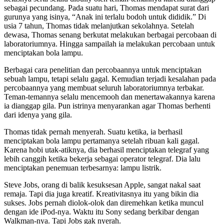
sebagai pecundang. Pada suatu hari, Thomas mendapat surat dari
gurunya yang isinya, “Anak ini terlalu bodoh untuk dididik.” Di
usia 7 tahun, Thomas tidak melanjutkan sekolahnya. Setelah
dewasa, Thomas senang berkutat melakukan berbagai percobaan di
laboratoriumnya. Hingga sampailah ia melakukan percobaan untuk
menciptakan bola lampu.
Berbagai cara penelitian dan percobaannya untuk menciptakan
sebuah lampu, tetapi selalu gagal. Kemudian terjadi kesalahan pada
percobaannya yang membuat seluruh laboratoriumnya terbakar.
Teman-temannya selalu mencemooh dan menertawakannya karena
ia dianggap gila. Pun istrinya menyarankan agar Thomas berhenti
dari idenya yang gila.
Thomas tidak pernah menyerah. Suatu ketika, ia berhasil
menciptakan bola lampu pertamanya setelah ribuan kali gagal.
Karena hobi utak-atiknya, dia berhasil menciptakan telegraf yang
lebih canggih ketika bekerja sebagai operator telegraf. Dia lalu
menciptakan penemuan terbesarnya: lampu listrik.
Steve Jobs, orang di balik kesuksesan Apple, sangat nakal saat
remaja. Tapi dia juga kreatif. Kreativitasnya itu yang bikin dia
sukses. Jobs pernah diolok-olok dan diremehkan ketika muncul
dengan ide iPod-nya. Waktu itu Sony sedang berkibar dengan
Walkman-nya. Tapi Jobs gak nyerah.