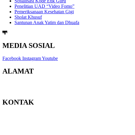
Sosialisasi Kode Etik Guru
Penelitian UAD “Video Fomo”
Pemeriksanaan Kesehatan Gigi
Sholat Khusuf
Santunan Anak Yatim dan Dhuafa
MEDIA SOSIAL
Facebook
Instagram
Youtube
ALAMAT
Jl. Berbah-Krikilan No.20, Krikilan, Tegaltirto, Kec. Berbah,
Kabupaten Sleman, Daerah Istimewa Yogyakarta 55573
KONTAK
Email : admin@smpmuhberbah.sch.id
Telp : 0811-2646-365
PPDB : 0811-2646-365