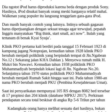
Dia ngotot iPod harus diproduksi karena beda dengan produk Sony.
Hasilnya, iPod disukai banyak orang meski harganya relatif mahal.
Walkman yang populer itu langsung tenggelam gara-gara iPod.
Dan masih banyak contoh yang lainnya. Intinya sebuah gagasan
harus diperjuangkan dengan sekuat tenaga agar terwujud, pepatah
Inggris manyatakan “Big think, start small, act now”. Itulah yang
tertanam di benak Kyai Syuja’.
Klinik PKO pertama kali berdiri pada tanggal 15 Februari 1923 di
kampung jagang Notoprajan, kemudian tahun 1928 klinik PKO
berubah menjadi poliklinik yang berpindah tempat di Jln.Ngabean
No.12 ( Sekarang jalan KHA Dahlan ). Menyewa rumah milik H.
Mukri bin Nawawi. Kemudian tahun 1938 poliklinik PKO
Muhammadiyah berpindah lokasi lagi di Jln. Ngabean No.20.
Selanjutnya tahun 1970 status poliklinik PKO Muhammadiyah
berubah menjadi Rumah Sakit hingga saat ini. Pada tahun 1980-an
nama PKO berubah menjadi PKU (Pembina Kesejahteraan Umat).
Saat ini persyarikatan mempunyai 105 RS dengan 8082 bed tersebar
di 17 propinsi dan 204 klinik (database MPKU 2017). Perkiraan
pendapatan secara total beskisar di angka Rp 5-6 Trilun per tahun
Kadangkala orang hanya melihat sesuatu dari hasilnya, bukan