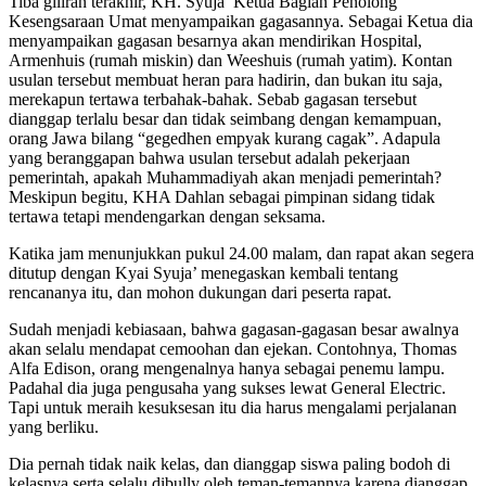
Tiba giliran terakhir, KH. Syuja’ Ketua Bagian Penolong
Kesengsaraan Umat menyampaikan gagasannya. Sebagai Ketua dia
menyampaikan gagasan besarnya akan mendirikan Hospital,
Armenhuis (rumah miskin) dan Weeshuis (rumah yatim). Kontan
usulan tersebut membuat heran para hadirin, dan bukan itu saja,
merekapun tertawa terbahak-bahak. Sebab gagasan tersebut
dianggap terlalu besar dan tidak seimbang dengan kemampuan,
orang Jawa bilang “gegedhen empyak kurang cagak”. Adapula
yang beranggapan bahwa usulan tersebut adalah pekerjaan
pemerintah, apakah Muhammadiyah akan menjadi pemerintah?
Meskipun begitu, KHA Dahlan sebagai pimpinan sidang tidak
tertawa tetapi mendengarkan dengan seksama.
Katika jam menunjukkan pukul 24.00 malam, dan rapat akan segera
ditutup dengan Kyai Syuja’ menegaskan kembali tentang
rencananya itu, dan mohon dukungan dari peserta rapat.
Sudah menjadi kebiasaan, bahwa gagasan-gagasan besar awalnya
akan selalu mendapat cemoohan dan ejekan. Contohnya, Thomas
Alfa Edison, orang mengenalnya hanya sebagai penemu lampu.
Padahal dia juga pengusaha yang sukses lewat General Electric.
Tapi untuk meraih kesuksesan itu dia harus mengalami perjalanan
yang berliku.
Dia pernah tidak naik kelas, dan dianggap siswa paling bodoh di
kelasnya serta selalu dibully oleh teman-temannya karena dianggap