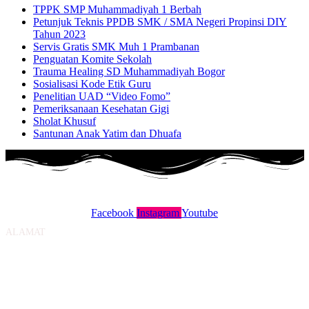
TPPK SMP Muhammadiyah 1 Berbah
Petunjuk Teknis PPDB SMK / SMA Negeri Propinsi DIY
Tahun 2023
Servis Gratis SMK Muh 1 Prambanan
Penguatan Komite Sekolah
Trauma Healing SD Muhammadiyah Bogor
Sosialisasi Kode Etik Guru
Penelitian UAD “Video Fomo”
Pemeriksanaan Kesehatan Gigi
Sholat Khusuf
Santunan Anak Yatim dan Dhuafa
MEDIA SOSIAL
Facebook
Instagram
Youtube
ALAMAT
Jl. Berbah-Krikilan No.20, Krikilan, Tegaltirto, Kec. Berbah, Kabupaten
Sleman, Daerah Istimewa Yogyakarta 55573
KONTAK
Email : admin@smpmuhberbah.sch.id