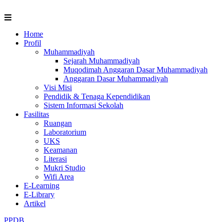
Skip
to
content
Home
Profil
Muhammadiyah
Sejarah Muhammadiyah
Muqodimah Anggaran Dasar Muhammadiyah
Anggaran Dasar Muhammadiyah
Visi Misi
Pendidik & Tenaga Kependidikan
Sistem Informasi Sekolah
Fasilitas
Ruangan
Laboratorium
UKS
Keamanan
Literasi
Mukri Studio
Wifi Area
E-Learning
E-Library
Artikel
PPDB