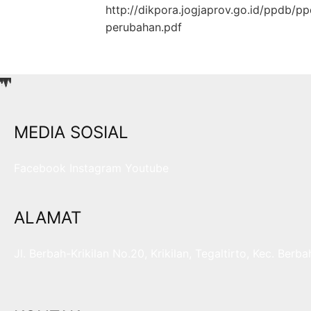
http://dikpora.jogjaprov.go.id/ppdb/p
perubahan.pdf
MEDIA SOSIAL
Facebook
Instagram
Youtube
ALAMAT
Jl. Berbah-Krikilan No.20, Krikilan, Tegaltirto, Kec. B