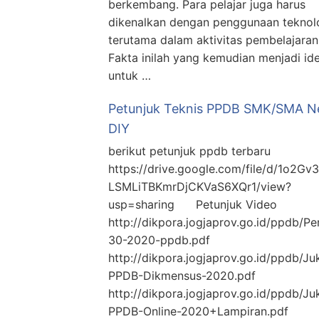
berkembang. Para pelajar juga harus
dikenalkan dengan penggunaan teknolo
terutama dalam aktivitas pembelajaran
Fakta inilah yang kemudian menjadi id
untuk …
Petunjuk Teknis PPDB SMK/SMA N
DIY
berikut petunjuk ppdb terbaru
https://drive.google.com/file/d/1o2Gv
LSMLiTBKmrDjCKVaS6XQr1/view?
usp=sharing Petunjuk Video
http://dikpora.jogjaprov.go.id/ppdb/P
30-2020-ppdb.pdf
http://dikpora.jogjaprov.go.id/ppdb/Ju
PPDB-Dikmensus-2020.pdf
http://dikpora.jogjaprov.go.id/ppdb/Ju
PPDB-Online-2020+Lampiran.pdf