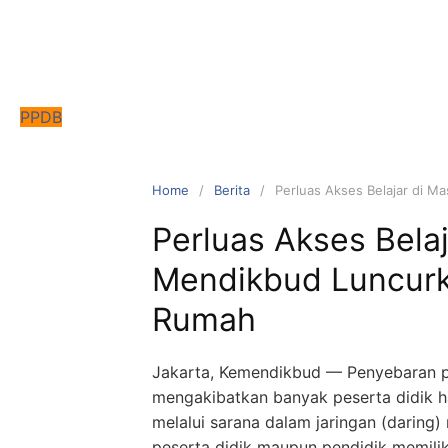
Skip
to
content
PPDB
Home
Berita
Perluas Akses Belajar di M
Perluas Akses Bela
Mendikbud Luncurka
Rumah
Jakarta, Kemendikbud — Penyebaran p
mengakibatkan banyak peserta didik ha
melalui sarana dalam jaringan (daring)
peserta didik maupun pendidik memil