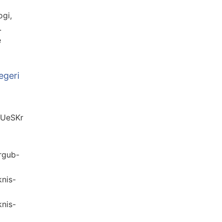
gi,
.
e
egeri
3UeSKr
ergub-
knis-
knis-