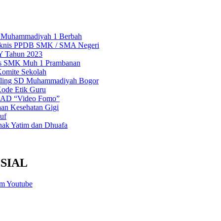
Muhammadiyah 1 Berbah
eknis PPDB SMK / SMA Negeri
IY Tahun 2023
tis SMK Muh 1 Prambanan
Komite Sekolah
ling SD Muhammadiyah Bogor
 Kode Etik Guru
 UAD “Video Fomo”
an Kesehatan Gigi
uf
nak Yatim dan Dhuafa
SIAL
am
Youtube