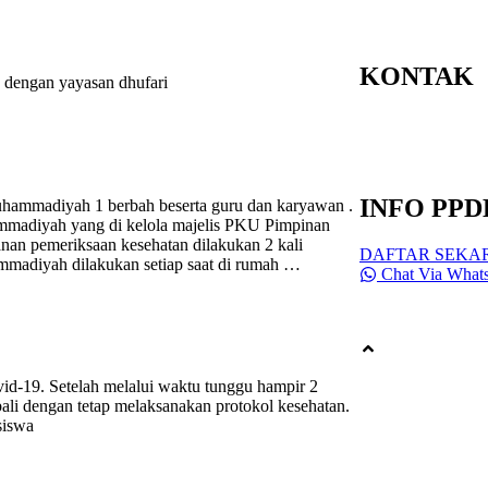
Jl. Berbah-Krikila
Daerah Istimewa 
KONTAK
 dengan yayasan dhufari
Email : admin@sm
Telp : 0811-2646-
PPDB : 0811-264
INFO PPD
uhammadiyah 1 berbah beserta guru dan karyawan .
ammadiyah yang di kelola majelis PKU Pimpinan
n pemeriksaan kesehatan dilakukan 2 kali
DAFTAR SEKA
mmadiyah dilakukan setiap saat di rumah …
Chat Via What
All Rights Reserv
id-19. Setelah melalui waktu tunggu hampir 2
ali dengan tetap melaksanakan protokol kesehatan.
siswa