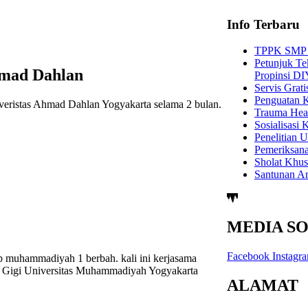
Info Terbaru
TPPK SMP 
Petunjuk T
hmad Dahlan
Propinsi D
Servis Gra
Penguatan 
eristas Ahmad Dahlan Yogyakarta selama 2 bulan.
Trauma Hea
Sosialisasi
Penelitian
Pemeriksana
Sholat Khus
Santunan A
MEDIA SO
Facebook
Instagr
mp muhammadiyah 1 berbah. kali ini kerjasama
Gigi Universitas Muhammadiyah Yogyakarta
ALAMAT