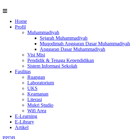
Skip
to
content
Home
Profil
Muhammadiyah
Sejarah Muhammadiyah
Muqodimah Anggaran Dasar Muhammadiyah
Anggaran Dasar Muhammadiyah
Visi Misi
Pendidik & Tenaga Kependidikan
Sistem Informasi Sekolah
Fasilitas
Ruangan
Laboratorium
UKS
Keamanan
Literasi
Mukri Studio
Wifi Area
E-Learning
E-Library
Artikel
PPDB