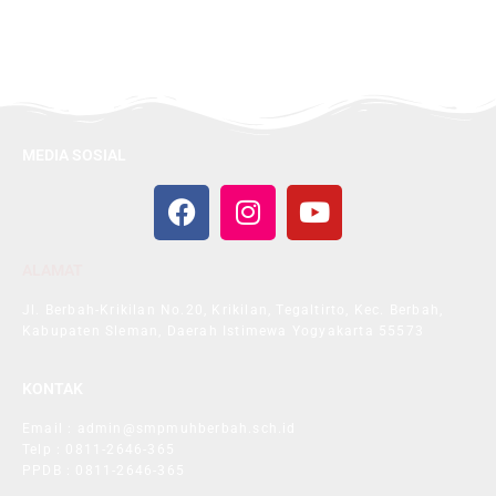
MEDIA SOSIAL
ALAMAT
Jl. Berbah-Krikilan No.20, Krikilan, Tegaltirto, Kec. Berbah,
Kabupaten Sleman, Daerah Istimewa Yogyakarta 55573
KONTAK
Email : admin@smpmuhberbah.sch.id
Telp : 0811-2646-365
PPDB : 0811-2646-365