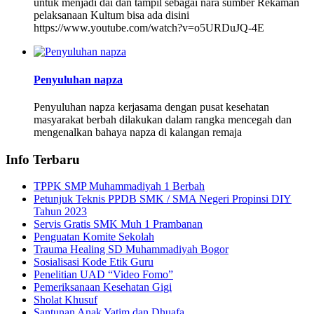
untuk menjadi dai dan tampil sebagai nara sumber Rekaman
pelaksanaan Kultum bisa ada disini
https://www.youtube.com/watch?v=o5URDuJQ-4E
Penyuluhan napza
Penyuluhan napza kerjasama dengan pusat kesehatan
masyarakat berbah dilakukan dalam rangka mencegah dan
mengenalkan bahaya napza di kalangan remaja
Info Terbaru
TPPK SMP Muhammadiyah 1 Berbah
Petunjuk Teknis PPDB SMK / SMA Negeri Propinsi DIY
Tahun 2023
Servis Gratis SMK Muh 1 Prambanan
Penguatan Komite Sekolah
Trauma Healing SD Muhammadiyah Bogor
Sosialisasi Kode Etik Guru
Penelitian UAD “Video Fomo”
Pemeriksanaan Kesehatan Gigi
Sholat Khusuf
Santunan Anak Yatim dan Dhuafa