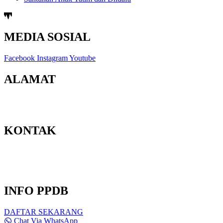
MEDIA SOSIAL
Facebook
Instagram
Youtube
ALAMAT
Jl. Berbah-Krikilan No.20, Krikilan, Tegaltirto, Kec. Berbah,
Kabupaten Sleman, Daerah Istimewa Yogyakarta 55573
KONTAK
Email : admin@smpmuhberbah.sch.id
Telp : 0811-2646-365
PPDB : 0811-2646-365
INFO PPDB
DAFTAR SEKARANG
Chat Via WhatsApp