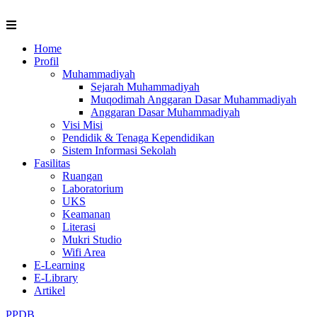
Skip
to
content
Home
Profil
Muhammadiyah
Sejarah Muhammadiyah
Muqodimah Anggaran Dasar Muhammadiyah
Anggaran Dasar Muhammadiyah
Visi Misi
Pendidik & Tenaga Kependidikan
Sistem Informasi Sekolah
Fasilitas
Ruangan
Laboratorium
UKS
Keamanan
Literasi
Mukri Studio
Wifi Area
E-Learning
E-Library
Artikel
PPDB