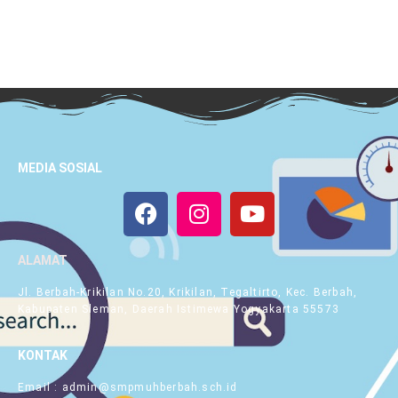
MEDIA SOSIAL
ALAMAT
Jl. Berbah-Krikilan No.20, Krikilan, Tegaltirto, Kec. Berbah,
Kabupaten Sleman, Daerah Istimewa Yogyakarta 55573
KONTAK
Email : admin@smpmuhberbah.sch.id