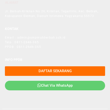
ALAMAT
Jl. Berbah-Krikilan No.20, Krikilan, Tegaltirto, Kec. Berbah,
Kabupaten Sleman, Daerah Istimewa Yogyakarta 55573
KONTAK
Email : admin@smpmuhberbah.sch.id
Telp : 0811-2646-365
PPDB : 0811-2646-365
INFO PPDB
DAFTAR SEKARANG
Chat Via WhatsApp