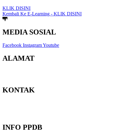
KLIK DISINI
Kembali Ke E-Learning - KLIK DISINI
MEDIA SOSIAL
Facebook
Instagram
Youtube
ALAMAT
Jl. Berbah-Krikilan No.20, Krikilan, Tegaltirto, Kec. Berbah,
Kabupaten Sleman, Daerah Istimewa Yogyakarta 55573
KONTAK
Email : admin@smpmuhberbah.sch.id
Telp : 0811-2646-365
PPDB : 0811-2646-365
INFO PPDB