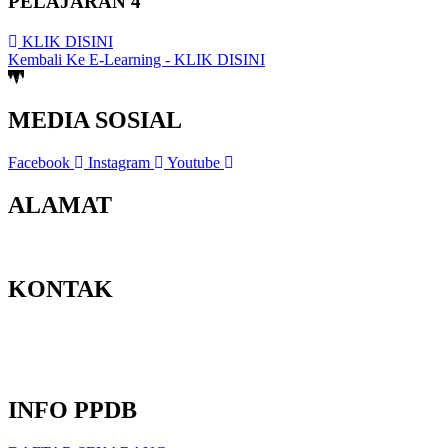
PELAJARAN 4
KLIK DISINI
Kembali Ke E-Learning - KLIK DISINI
MEDIA SOSIAL
Facebook
Instagram
Youtube
ALAMAT
Jl. Berbah-Krikilan No.20, Krikilan, Tegaltirto, Kec. Berbah, Kabu
KONTAK
Email : admin@smpmuhberbah.sch.id
Telp : 0811-2646-365
PPDB : 0811-2646-365
INFO PPDB