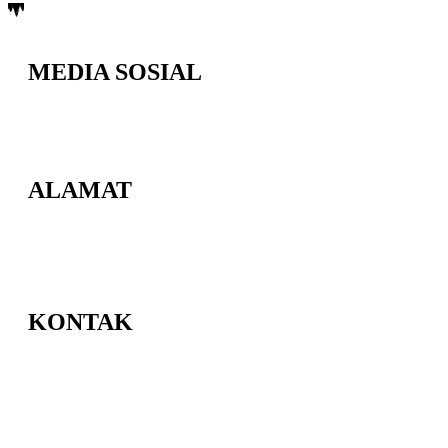
MEDIA SOSIAL
ALAMAT
Jl. Berbah-Krikilan No.20, Krikilan, Tegaltirto, Kec. Berbah,
Kabupaten Sleman, Daerah Istimewa Yogyakarta 55573
KONTAK
Email : admin@smpmuhberbah.sch.id
Telp : 0811-2646-365
PPDB : 0811-2646-365