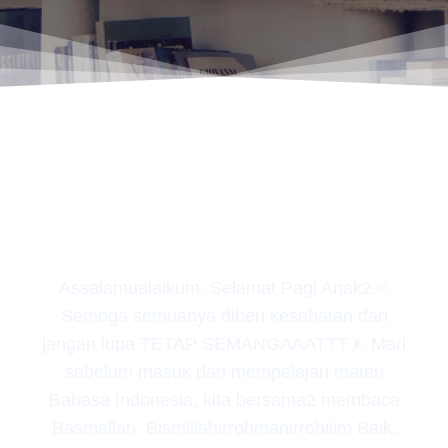
PELAJARAN 1
Assalamualaikum, Selamat Pagi Anak2🌞
Semoga semuanya diberi kesehatan dan
jangan lupa TETAP SEMANGAAATTT🤸 Mari
sebelum masuk dan mempelajari materi
Bahasa Indonesia, kita bersama2 membaca
Basmallah: Bismillahirrohmanirrohiiim Baik,