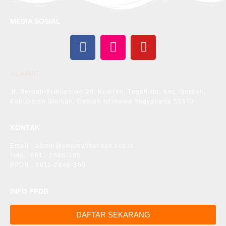
MEDIA SOSIAL
ALAMAT
Jl. Berbah-Krikilan No.20, Krikilan, Tegaltirto, Kec. Berbah,
Kabupaten Sleman, Daerah Istimewa Yogyakarta 55573
KONTAK
Email : admin@smpmuhberbah.sch.id
Telp : 0811-2646-365
PPDB : 0811-2646-365
INFO PPDB
DAFTAR SEKARANG