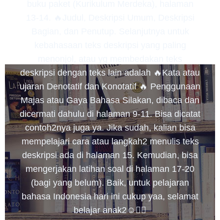
buku paket (Kurikulum Merdeka), halaman
13-14. 🔥Judul, Deskripsi Umum, Deskripsi
Bagian, dan Penutup. Selanjutnya untuk
kebahasaan teks deskripsi yang paling
menonjol, atau yg membedakan teks
deskripsi dengan teks lain adalah 🔥Kata atau
ujaran Denotatif dan Konotatif 🔥 Penggunaan
Majas atau Gaya Bahasa Silakan, dibaca dan
dicermati dahulu di halaman 9-11. Bisa dicatat
contoh2nya juga ya. Jika sudah, kalian bisa
mempelajari cara atau langkah2 menulis teks
deskripsi ada di halaman 15. Kemudian, bisa
mengerjakan latihan soal di halaman 17-20
(bagi yang belum). Baik, untuk pelajaran
bahasa Indonesia hari ini cukup yaa, selamat
belajar anak2☺️✌🏻