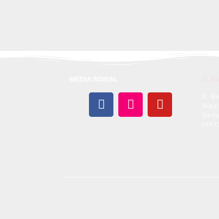
MEDIA SOSIAL
ALA
Jl. B
Tegal
Slem
5557