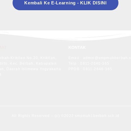
Kembali Ke E-Learning - KLIK DISINI
MAT
KONTAK
erbah-Krikilan No.20, Krikilan,
Email : admin@smpmuhberbah.s
tirto, Kec. Berbah, Kabupaten
Telp : 0811-2646-365
an, Daerah Istimewa Yogyakarta
PPDB : 0811-2646-365
3
All Rights Reserved – (c) ©2022 smpmuh1berbah.sch.id