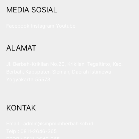
MEDIA SOSIAL
Facebook
Instagram
Youtube
ALAMAT
Jl. Berbah-Krikilan No.20, Krikilan, Tegaltirto, Kec.
Berbah, Kabupaten Sleman, Daerah Istimewa
Yogyakarta 55573
KONTAK
Email : admin@smpmuhberbah.sch.id
Telp : 0811-2646-365