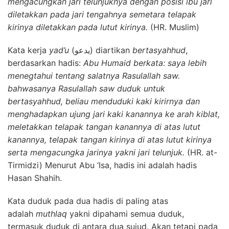
mengacungkan jari telunjuknya dengan posisi ibu jari
diletakkan pada jari tengahnya semetara telapak
kirinya diletakkan pada lutut kirinya.
(HR. Muslim)
Kata kerja
yad’u
(يدعو) diartikan
bertasyahhud
,
berdasarkan hadis:
Abu Humaid berkata: saya lebih
menegtahui tentang salatnya Rasulallah saw.
bahwasanya Rasulallah saw duduk untuk
bertasyahhud, beliau menduduki kaki kirirnya dan
menghadapkan ujung jari kaki kanannya ke arah kiblat,
meletakkan telapak tangan kanannya di atas lutut
kanannya, telapak tangan kirinya di atas lutut kirinya
serta mengacungka jarinya yakni jari telunjuk.
(HR. at-
Tirmidzi) Menurut Abu ‘Isa, hadis ini adalah hadis
Hasan Shahih.
Kata duduk pada dua hadis di paling atas
adalah
muthlaq
yakni dipahami semua duduk,
termasuk duduk di antara dua sujud. Akan tetapi pada