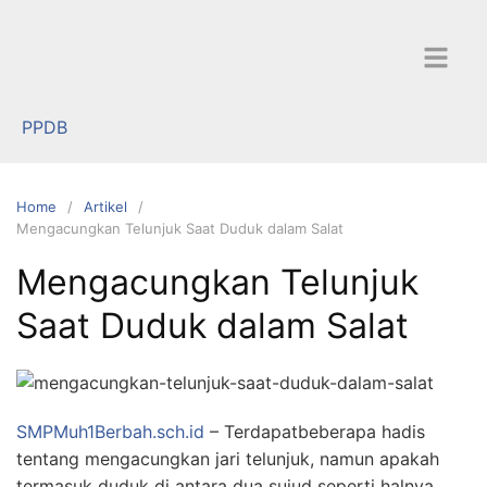
Skip
to
content
PPDB
Home
Artikel
Mengacungkan Telunjuk Saat Duduk dalam Salat
Mengacungkan Telunjuk
Saat Duduk dalam Salat
SMPMuh1Berbah.sch.id
– Terdapatbeberapa hadis
tentang mengacungkan jari telunjuk, namun apakah
termasuk duduk di antara dua sujud seperti halnya