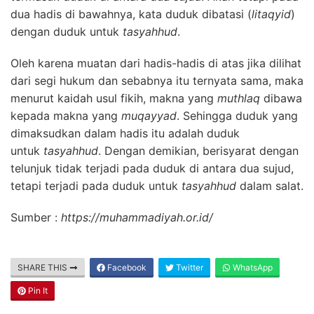
dua hadis di bawahnya, kata duduk dibatasi (
litaqyid
)
dengan duduk untuk
tasyahhud
.
Oleh karena muatan dari hadis-hadis di atas jika dilihat
dari segi hukum dan sebabnya itu ternyata sama, maka
menurut kaidah usul fikih, makna yang
muthlaq
dibawa
kepada makna yang
muqayyad
. Sehingga duduk yang
dimaksudkan dalam hadis itu adalah duduk
untuk
tasyahhud
. Dengan demikian, berisyarat dengan
telunjuk tidak terjadi pada duduk di antara dua sujud,
tetapi terjadi pada duduk untuk
tasyahhud
dalam salat.
Sumber :
https://muhammadiyah.or.id/
SHARE THIS
Facebook
Twitter
WhatsApp
Pin It