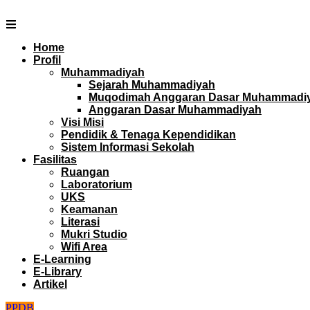
Skip
to
content
Home
Profil
Muhammadiyah
Sejarah Muhammadiyah
Muqodimah Anggaran Dasar Muhammadi
Anggaran Dasar Muhammadiyah
Visi Misi
Pendidik & Tenaga Kependidikan
Sistem Informasi Sekolah
Fasilitas
Ruangan
Laboratorium
UKS
Keamanan
Literasi
Mukri Studio
Wifi Area
E-Learning
E-Library
Artikel
PPDB