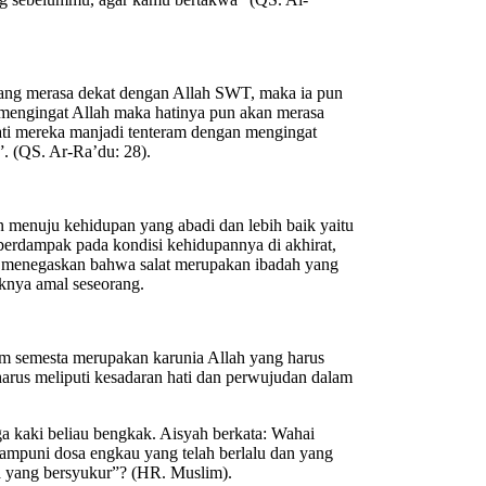
orang merasa dekat dengan Allah SWT, maka ia pun
a mengingat Allah maka hatinya pun akan merasa
hati mereka manjadi tenteram dengan mengingat
”. (QS. Ar-Ra’du: 28).
n menuju kehidupan yang abadi dan lebih baik yaitu
 berdampak pada kondisi kehidupannya di akhirat,
AW menegaskan bahwa salat merupakan ibadah yang
uknya amal seseorang.
am semesta merupakan karunia Allah yang harus
 harus meliputi kesadaran hati dan perwujudan dalam
ga kaki beliau bengkak. Aisyah berkata: Wahai
ampuni dosa engkau yang telah berlalu dan yang
a yang bersyukur”? (HR. Muslim).