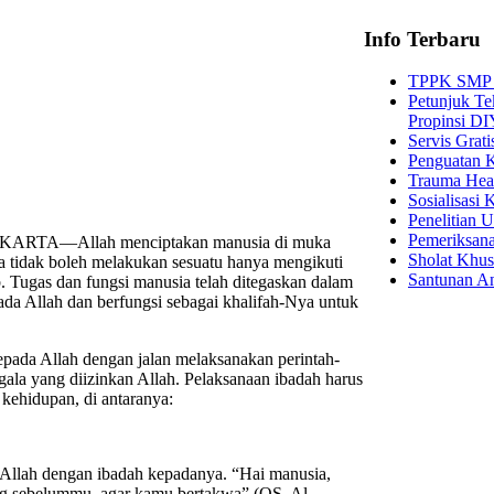
Info Terbaru
TPPK SMP 
Petunjuk T
Propinsi D
Servis Gra
Penguatan 
Trauma Hea
Sosialisasi
Penelitian
Pemeriksana
A—Allah menciptakan manusia di muka
Sholat Khus
 tidak boleh melakukan sesuatu hanya mengikuti
Santunan A
 Tugas dan fungsi manusia telah ditegaskan dalam
da Allah dan berfungsi sebagai khalifah-Nya untuk
epada Allah dengan jalan melaksanakan perintah-
ala yang diizinkan Allah. Pelaksanaan ibadah harus
 kehidupan, di antaranya:
Allah dengan ibadah kepadanya. “Hai manusia,
g sebelummu, agar kamu bertakwa” (QS. Al-