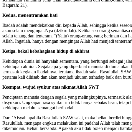
Baqarah: 21).
Kedua, menentramkan hati
Ibadah adalah mendekatkan diri kepada Allah, sehingga ketika sese
akan selalu mengingat-Nya (dzikrullah). Ketika seseorang senantias
selalu tenang dan tenteram. “(Yaitu) orang-orang yang beriman dan 
Allah. Ingatlah, hanya dengan mengingat Allah hati menjadi tenteram
Ketiga, bekal kebahagiaan hidup di akhirat
Kehidupan dunia ini hanyalah sementara, yang berfungsi sebagai jala
kehidupan akhirat. Segala apa yang diperbuat manusia di dunia akan
termasuk kegiatan ibadahnya, terutama ibadah salat. Rasulullah S
pertama kali dihisab dan akan menjadi ukuran terhadap baik dan bur
Keempat, wujud syukur atas nikmat Allah SWT
Penciptaan manusia dengan segala yang melingkupinya, termasuk al
disyukuri. Ungkapan rasa syukur ini tidak hanya sebatas lisan, tetapi
kehidupan melalui semangat beribadah.
Dari ‘Aisyah apabila Rasulullah SAW salat, maka beliau berdiri hing
Rasulullah, mengapa engkau melakukan ini padahal Allah telah meng
dikemudian. Beliau bersabda: Apakah aku tidak boleh menjadi hamb