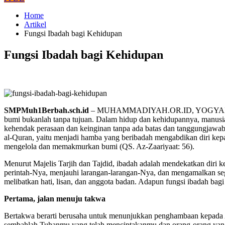
Home
Artikel
Fungsi Ibadah bagi Kehidupan
Fungsi Ibadah bagi Kehidupan
SMPMuh1Berbah.sch.id
– MUHAMMADIYAH.OR.ID, YOGYAKART
bumi bukanlah tanpa tujuan. Dalam hidup dan kehidupannya, manusia
kehendak perasaan dan keinginan tanpa ada batas dan tanggungjawab.
al-Quran, yaitu menjadi hamba yang beribadah mengabdikan diri kepa
mengelola dan memakmurkan bumi (QS. Az-Zaariyaat: 56).
Menurut Majelis Tarjih dan Tajdid, ibadah adalah mendekatkan diri k
perintah-Nya, menjauhi larangan-larangan-Nya, dan mengamalkan seg
melibatkan hati, lisan, dan anggota badan. Adapun fungsi ibadah bagi
Pertama, jalan menuju takwa
Bertakwa berarti berusaha untuk menunjukkan penghambaan kepada 
sembahlah Tuhanmu yang telah menciptakanmu dan orang-orang yan