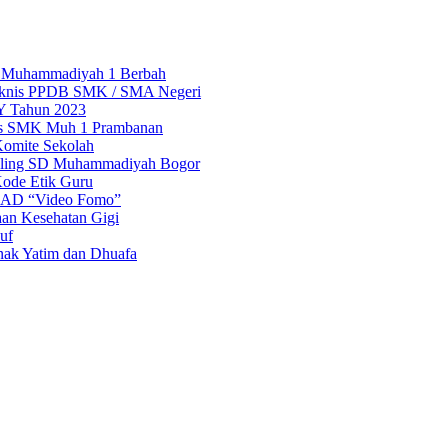
Muhammadiyah 1 Berbah
eknis PPDB SMK / SMA Negeri
IY Tahun 2023
tis SMK Muh 1 Prambanan
Komite Sekolah
ling SD Muhammadiyah Bogor
 Kode Etik Guru
 UAD “Video Fomo”
an Kesehatan Gigi
uf
nak Yatim dan Dhuafa